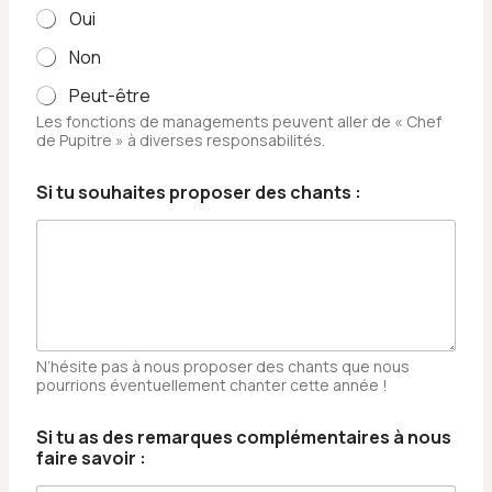
Oui
Non
Peut-être
Les fonctions de managements peuvent aller de « Chef
de Pupitre » à diverses responsabilités.
Si tu souhaites proposer des chants :
N’hésite pas à nous proposer des chants que nous
pourrions éventuellement chanter cette année !
p
Si tu as des remarques complémentaires à nous
r
faire savoir :
o
p